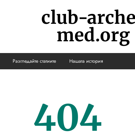
club-arch
med.org
Разгледайте статиите
Нашата история
404