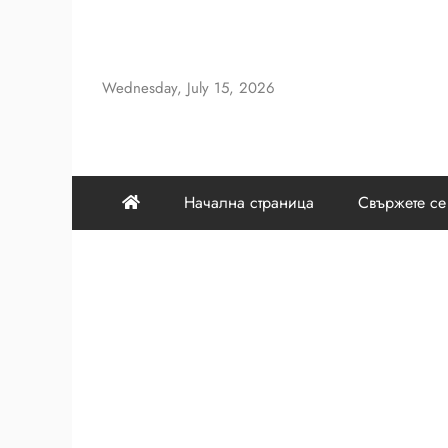
Skip
to
content
Wednesday, July 15, 2026
Начална страница
Свържете се