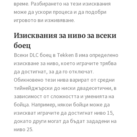
време. Разбирането на тези изисквания
може да ускори процеса и да подобри
игровото ви изживяване.
Изисквания за ниво за всеки
боец
Всеки DLC боец в Tekken 8 има определено
изискване за ниво, което играчите трябва
да достигнат, за да го отключат.
Обикновено тези нива варират от средни
тийнейджърски до ниски двадесетични, в
зависимост от сложността и уменията на
бойца. Например, някои бойци може да
изискват играчите да достигнат ниво 15,
докато други могат да бъдат зададени на
ниво 25.