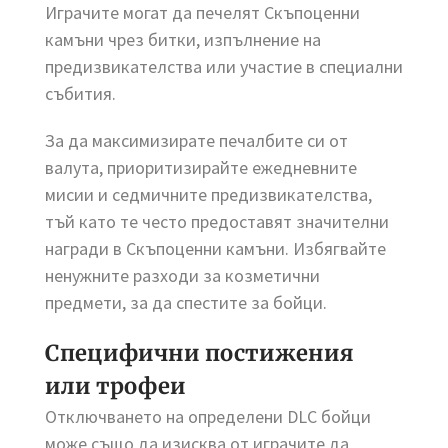
Играчите могат да печелят Скъпоценни
камъни чрез битки, изпълнение на
предизвикателства или участие в специални
събития.
За да максимизирате печалбите си от
валута, приоритизирайте ежедневните
мисии и седмичните предизвикателства,
тъй като те често предоставят значителни
награди в Скъпоценни камъни. Избягвайте
ненужните разходи за козметични
предмети, за да спестите за бойци.
Специфични постижения
или трофеи
Отключването на определени DLC бойци
може също да изисква от играчите да