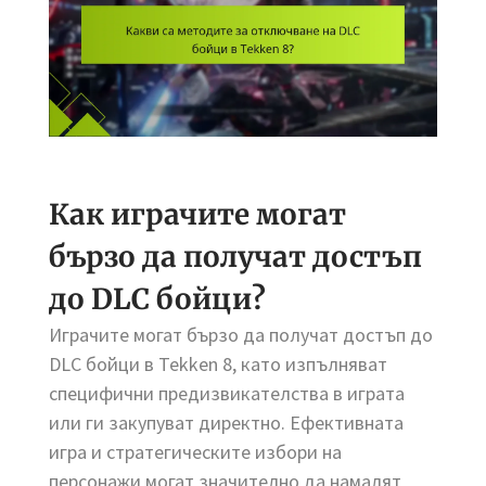
Как играчите могат
бързо да получат достъп
до DLC бойци?
Играчите могат бързо да получат достъп до
DLC бойци в Tekken 8, като изпълняват
специфични предизвикателства в играта
или ги закупуват директно. Ефективната
игра и стратегическите избори на
персонажи могат значително да намалят