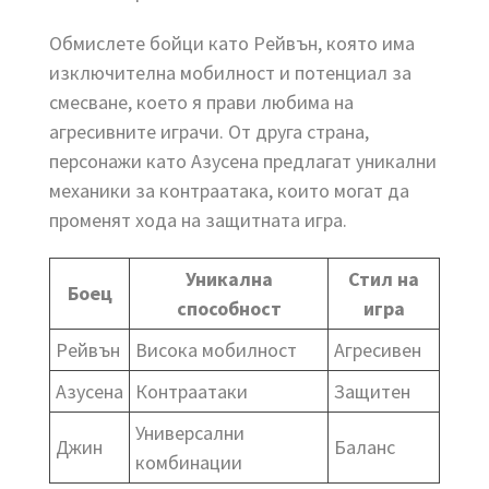
Обмислете бойци като Рейвън, която има
изключителна мобилност и потенциал за
смесване, което я прави любима на
агресивните играчи. От друга страна,
персонажи като Азусена предлагат уникални
механики за контраатака, които могат да
променят хода на защитната игра.
Уникална
Стил на
Боец
способност
игра
Рейвън
Висока мобилност
Агресивен
Азусена
Контраатаки
Защитен
Универсални
Джин
Баланс
комбинации