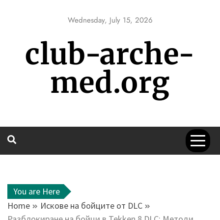
Skip
to
Wednesday, July 15, 2026
content
club-arche-
med.org
You are Here
Home
Искове на бойците от DLC
Разблокиране на бойци в Tekken 8 DLC: Методи,