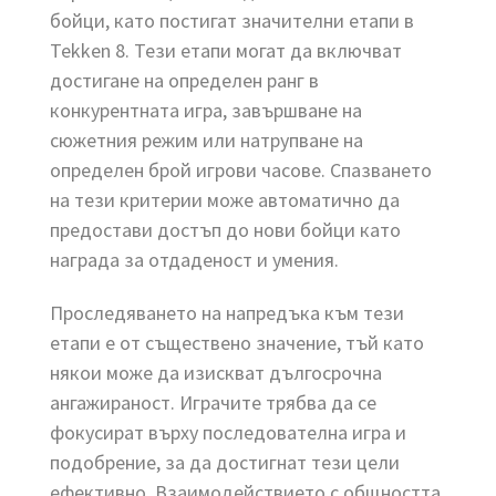
бойци, като постигат значителни етапи в
Tekken 8. Тези етапи могат да включват
достигане на определен ранг в
конкурентната игра, завършване на
сюжетния режим или натрупване на
определен брой игрови часове. Спазването
на тези критерии може автоматично да
предостави достъп до нови бойци като
награда за отдаденост и умения.
Проследяването на напредъка към тези
етапи е от съществено значение, тъй като
някои може да изискват дългосрочна
ангажираност. Играчите трябва да се
фокусират върху последователна игра и
подобрение, за да достигнат тези цели
ефективно. Взаимодействието с общността