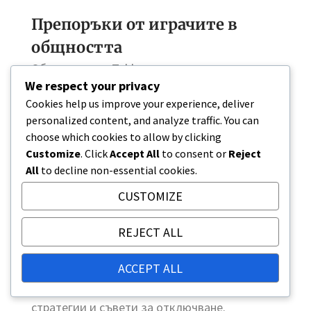
Препоръки от играчите в
общността
Общността на Tekken често подчертава
We respect your privacy
специфични бойци на базата на тяхната
Cookies help us improve your experience, deliver
ефективност и популярност. Персонажи
personalized content, and analyze traffic. You can
като Рейвън и Джин често се препоръчват
choose which cookies to allow by clicking
заради балансираните си умения и
Customize
. Click
Accept All
to consent or
Reject
адаптивност в различни мачове.
All
to decline non-essential cookies.
Форумите на общността и платформите за
CUSTOMIZE
социални медии са отлични ресурси за
REJECT ALL
откриване на кои
бойци в
момента са
предпочитани в конкурентната игра.
ACCEPT ALL
Взаимодействието с тези общности може
да предостави прозрения за последните
стратегии и съвети за отключване.