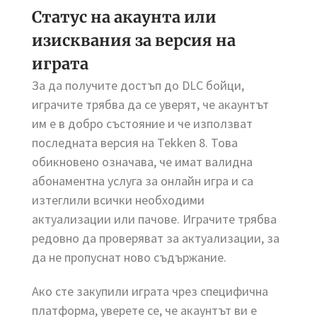
Статус на акаунта или
изисквания за версия на
играта
За да получите достъп до DLC бойци,
играчите трябва да се уверят, че акаунтът
им е в добро състояние и че използват
последната версия на Tekken 8. Това
обикновено означава, че имат валидна
абонаментна услуга за онлайн игра и са
изтеглили всички необходими
актуализации или пачове. Играчите трябва
редовно да проверяват за актуализации, за
да не пропуснат ново съдържание.
Ако сте закупили играта чрез специфична
платформа, уверете се, че акаунтът ви е