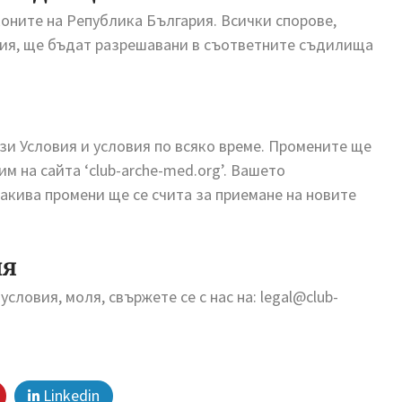
коните на Република България. Всички спорове,
вия, ще бъдат разрешавани в съответните съдилища
зи Условия и условия по всяко време. Промените ще
м на сайта ‘club-arche-med.org’. Вашето
кива промени ще се счита за приемане на новите
ия
условия, моля, свържете се с нас на:
legal@club-
Linkedin