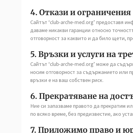
4. Откази и ограничения
Сайтът ‘club-arche-med.org’ предоставя инф
даваме никакви гаранции относно точност
отговорност за каквито и да било щети, п
5. Връзки и услуги на тр
Сайтът ‘club-arche-med.org’ може да съдър
носим отговорност за съдържанието или пр
връзки е на ваш собствен риск.
6. Прекратяване на дост
Ние си запазваме правото да прекратим или
по всяко време, без предизвестие, ако уст
7. Приложимо право и 