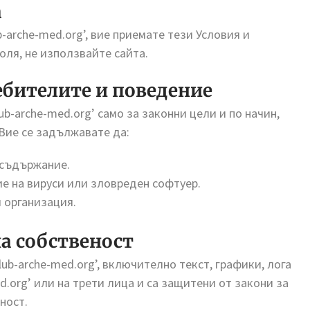
а
-arche-med.org’, вие приемате тези Условия и
моля, не използвайте сайта.
ебителите и поведение
ub-arche-med.org’ само за законни цели и по начин,
 Вие се задължавате да:
 съдържание.
е на вируси или зловреден софтуер.
и организация.
на собственост
lub-arche-med.org’, включително текст, графики, лога
ed.org’ или на трети лица и са защитени от закони за
ност.