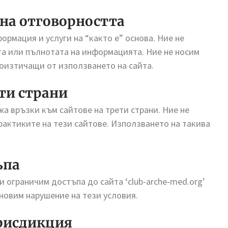
 на отговорността
ормация и услуги на “както е” основа. Ние не
та или пълнотата на информацията. Ние не носим
роизтичащи от използването на сайта.
ети страни
жа връзки към сайтове на трети страни. Ние не
актиките на тези сайтове. Използването на такива
ъпа
 ограничим достъпа до сайта ‘club-arche-med.org’
ановим нарушение на тези условия.
юрисдикция