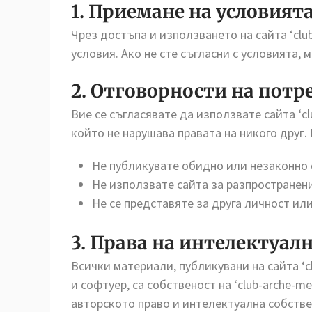
1. Приемане на условият
Чрез достъпа и използването на сайта ‘club
условия. Ако не сте съгласни с условията, 
2. Отговорности на потр
Вие се съгласявате да използвате сайта ‘cl
който не нарушава правата на никого друг.
Не публикувате обидно или незаконно
Не използвате сайта за разпространени
Не се представяте за друга личност ил
3. Права на интелектуал
Всички материали, публикувани на сайта ‘c
и софтуер, са собственост на ‘club-arche-m
авторското право и интелектуална собстве