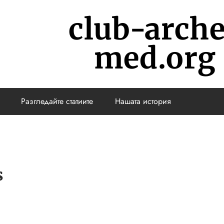
club-arch
med.org
Разгледайте статиите
Нашата история
s