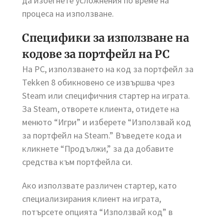
да избегнете усложнения по време на
процеса на използване.
Специфики за използване на
кодове за портфейл на PC
На PC, използването на код за портфейл за
Tekken 8 обикновено се извършва чрез
Steam или специфичния стартер на играта.
За Steam, отворете клиента, отидете на
менюто “Игри” и изберете “Използвай код
за портфейл на Steam.” Въведете кода и
кликнете “Продължи,” за да добавите
средства към портфейла си.
Ако използвате различен стартер, като
специализирания клиент на играта,
потърсете опцията “Използвай код” в