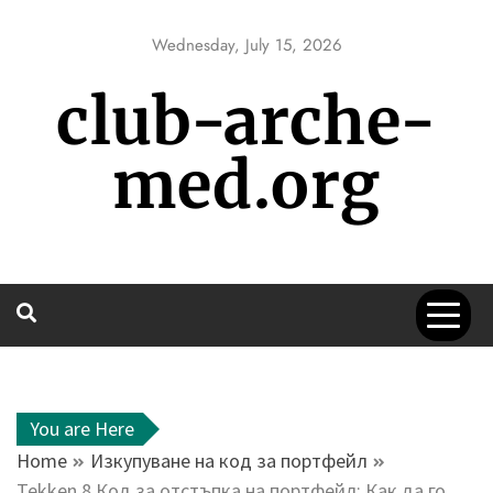
Skip
to
Wednesday, July 15, 2026
content
club-arche-
med.org
You are Here
Home
Изкупуване на код за портфейл
Tekken 8 Код за отстъпка на портфейл: Как да го