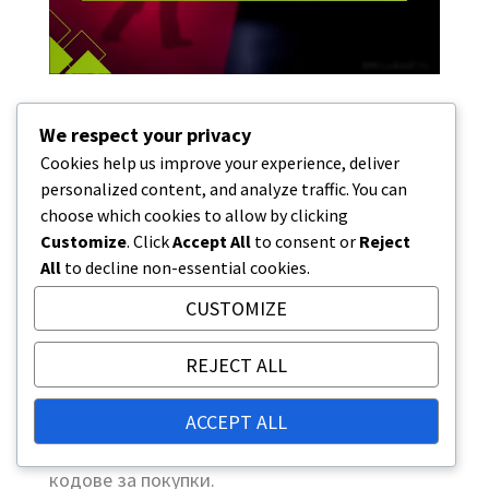
We respect your privacy
Какви са най-добрите
Cookies help us improve your experience, deliver
практики за управление
personalized content, and analyze traffic. You can
choose which cookies to allow by clicking
на кодове за портфейл?
Customize
. Click
Accept All
to consent or
Reject
All
to decline non-essential cookies.
Эфективното управление на кодове за
портфейл включва сигурно съхранение,
CUSTOMIZE
разбиране на регионалните ограничения и
избягване на често срещани грешки по
REJECT ALL
време на използването. Следването на най-
добрите практики осигурява гладко
ACCEPT ALL
изживяване при използването на тези
кодове за покупки.