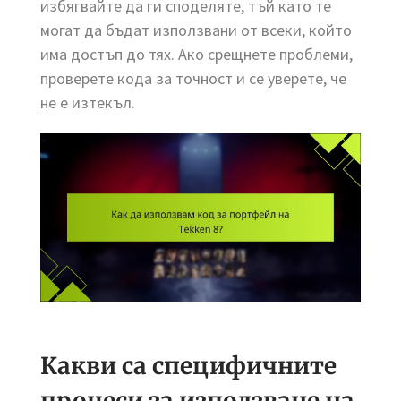
избягвайте да ги споделяте, тъй като те
могат да бъдат използвани от всеки, който
има достъп до тях. Ако срещнете проблеми,
проверете кода за точност и се уверете, че
не е изтекъл.
Какви са специфичните
процеси за използване на