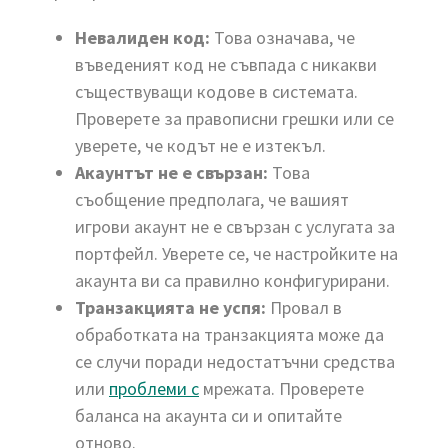
Невалиден код:
Това означава, че
въведеният код не съвпада с никакви
съществуващи кодове в системата.
Проверете за правописни грешки или се
уверете, че кодът не е изтекъл.
Акаунтът не е свързан:
Това
съобщение предполага, че вашият
игрови акаунт не е свързан с услугата за
портфейл. Уверете се, че настройките на
акаунта ви са правилно конфигурирани.
Транзакцията не успя:
Провал в
обработката на транзакцията може да
се случи поради недостатъчни средства
или
проблеми с
мрежата. Проверете
баланса на акаунта си и опитайте
отново.