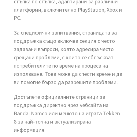
стъпка по стъпка, адаптирани за различни
платформи, включително PlayStation, Xbox и
PC.
За специфични запитвания, страницата за
поддръжка също включва секция с често
задавани въпроси, която адресира често
срещани проблеми, с които се сблъскват
потребителите по време на процеса на
използване. Това може да спести време и да
ви помогне бързо да разрешите проблеми.
Достъпете официалните страници за
поддръжка директно чрез уебсайта на
Bandai Namco или менюто на играта Tekken
8 за най-точна и актуализирана
информация.