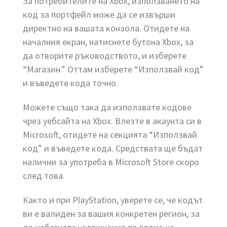
За потребителите на Xbox, използването на
код за портфейл може да се извърши
директно на вашата конзола. Отидете на
началния екран, натиснете бутона Xbox, за
да отворите ръководството, и изберете
“Магазин.” Оттам изберете “Използвай код”
и въведете кода точно.
Можете също така да използвате кодове
чрез уебсайта на Xbox. Влезте в акаунта си в
Microsoft, отидете на секцията “Използвай
код” и въведете кода. Средствата ще бъдат
налични за употреба в Microsoft Store скоро
след това.
Както и при PlayStation, уверете се, че кодът
ви е валиден за вашия конкретен регион, за