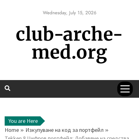
Skip
to
Wednesday, July 15, 2026
content
club-arche-
med.org
You are Here
Home
Изкупуване на код за портфейл
Tekken 8 Цифров портфейл: Добавяне на средства,