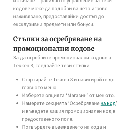
изтичане. Правилното управление на тези
кодове може да подобри вашето игрово
изживяване, предоставяйки достъп до
ексклузивни предмети или бонуси.
Стъпки за осребряване на
промоционални кодове
За да осребрите промоционални кодове в
Теккен 8, следвайте тези стъпки:
Стартирайте Теккен 8 и навигирайте до
главното меню.
Изберете опцията ‘Магазин’ от менюто.
Намерете секцията ‘Осребряване
на код
’
и въведете вашия промоционален код в
предоставеното поле.
Потвърдете въвеждането на кода и