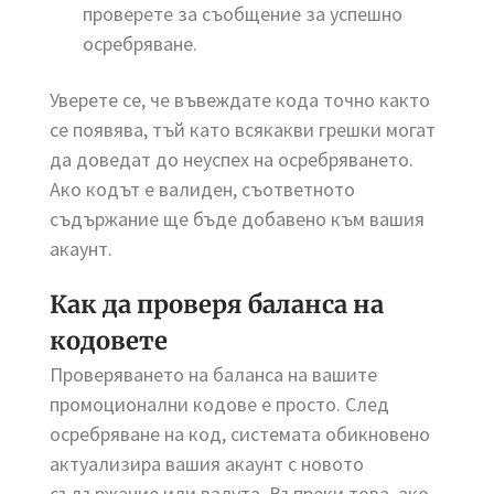
проверете за съобщение за успешно
осребряване.
Уверете се, че въвеждате кода точно както
се появява, тъй като всякакви грешки могат
да доведат до неуспех на осребряването.
Ако кодът е валиден, съответното
съдържание ще бъде добавено към вашия
акаунт.
Как да проверя баланса на
кодовете
Проверяването на баланса на вашите
промоционални кодове е просто. След
осребряване на код, системата обикновено
актуализира вашия акаунт с новото
съдържание или валута. Въпреки това, ако