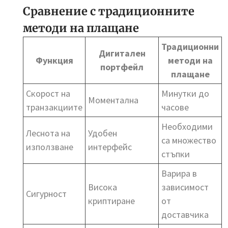
Сравнение с традиционните
методи на плащане
Традиционни
Дигитален
Функция
методи на
портфейл
плащане
Скорост на
Минутки до
Моментална
транзакциите
часове
Необходими
Леснота на
Удобен
са множество
използване
интерфейс
стъпки
Варира в
Висока
зависимост
Сигурност
криптиране
от
доставчика