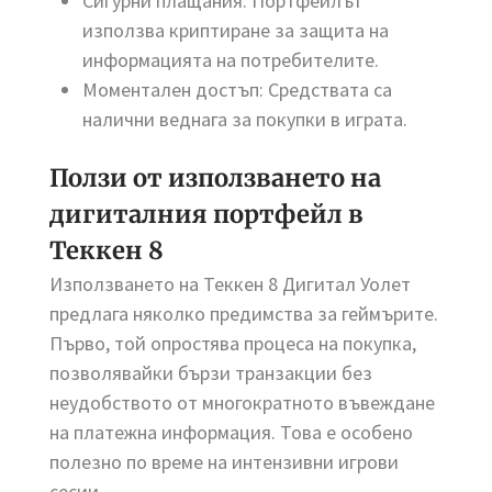
Сигурни плащания: Портфейлът
използва криптиране за защита на
информацията на потребителите.
Моментален достъп: Средствата са
налични веднага за покупки в играта.
Ползи от използването на
дигиталния портфейл в
Теккен 8
Използването на Теккен 8 Дигитал Уолет
предлага няколко предимства за геймърите.
Първо, той опростява процеса на покупка,
позволявайки бързи транзакции без
неудобството от многократното въвеждане
на платежна информация. Това е особено
полезно по време на интензивни игрови
сесии.